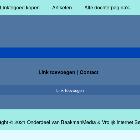
Linktegoed kopen
Artikelen
Alle dochterpagina's
Link toevoegen
Contact
Link toevoegen
ight © 2021 Onderdeel van
BaakmanMedia
&
Vrolijk Internet S